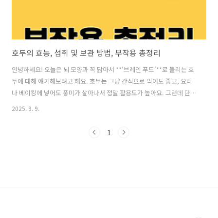
호두의 효능, 섭취 및 보관 방법, 부작용 총정리
안녕하세요! 오늘은 뇌 모양과 꼭 닮아서 **‘브레인 푸드’**로 불리는 호
두에 대해 얘기해보려고 해요. 호두는 그냥 간식으로 먹어도 좋고, 요리
나 베이킹에 넣어도 풍미가 살아나서 정말 활용도가 높아요. 그런데 단순
히 맛만 좋은 게 아니라 건강에도 엄청난 효능이 있다는 사실, 알고 계셨
2025. 9. 9.
나요? 오늘은 호두의 효능부터 올바른 섭취법, 보관 방법, 그리고 주의해
야 할 부작용까지 싹~ 정리해 드릴게요!✅ 호두의 효능호두는 건강을 챙
1
기고 싶은 분들께 정말 추천드리고 싶은 견과류예요. 특히 다음과 같은
효과가 있어요.1. 두뇌 건강 강화호두가 ‘브레인 푸드’라고 불리는 데는
이유가 있어요.오메가-3 지방산이 풍부해서 기억력 향상과 집중력 개선
에 도움을 줄 수 있어요.특히 수험생이나 직장인에게 좋은 뇌 영양 간식
이 ..