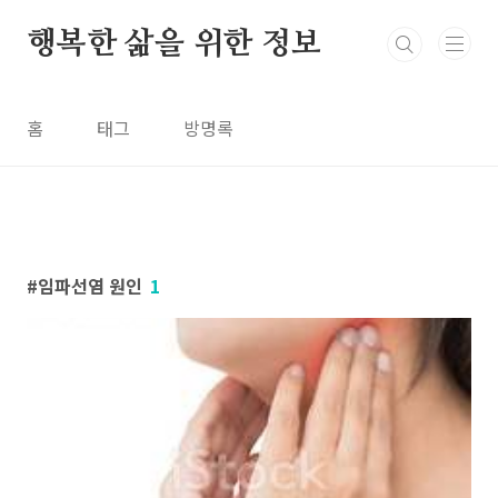
본문 바로가기
행복한 삶을 위한 정보
홈
태그
방명록
임파선염 원인
1