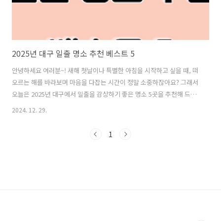
2025년 대구 일출 명소 추천 베스트 5
안녕하세요 여러분~! 새해 첫날이나 특별한 아침을 시작하고 싶을 때, 떠
오르는 해를 바라보며 마음을 다잡는 시간이 정말 소중하잖아요? 그래서
오늘은 2025년 대구에서 일출을 감상하기 좋은 명소 5곳을 추천해 드릴
게요! 대구는 산과 강, 그리고 도시의 매력이 어우러진 곳이라 정말 멋진
2024. 12. 29.
일출을 감상할 수 있답니다. 기대되시죠? 자, 그럼 바로 시작해 볼게
요! 2025년 희망찬 새해(을사년) 일출시간을 지역별 알아보겠습니
1
다.2025년 새해 첫 해는 오전 7시 26분 독도에서 떠오르고, 올해 가장 늦
게 해가 지는 곳은 신안 가거도로, 오후 5시 40분에 지는 해를 볼 수 있다
고 합니다. 한국천문연구원은 23일 주요 지역의 12월 31일 일몰 시각과
내년 1월 1일 일출 시각을 발표했다. 내륙에서는 오전 7시 ..