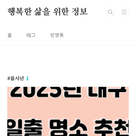
본문 바로가기
행복한 삶을 위한 정보
홈
태그
방명록
을사년
1