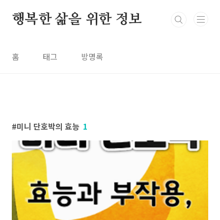
본문 바로가기
행복한 삶을 위한 정보
홈
태그
방명록
미니 단호박의 효능
1