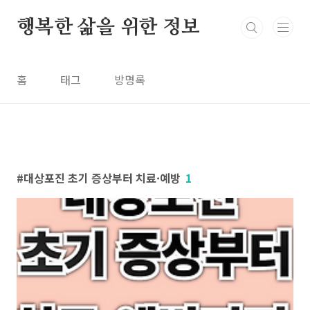
본문 바로가기
행복한 삶을 위한 정보
홈
태그
방명록
대상포진 초기 증상부터 치료·예방
1