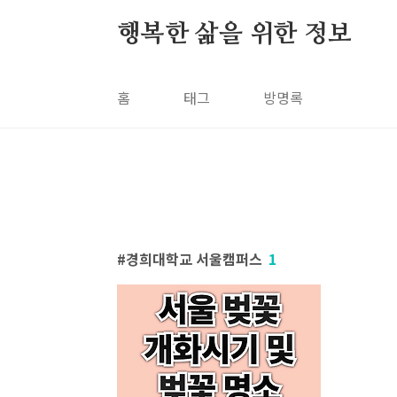
본문 바로가기
행복한 삶을 위한 정보
홈
태그
방명록
경희대학교 서울캠퍼스
1