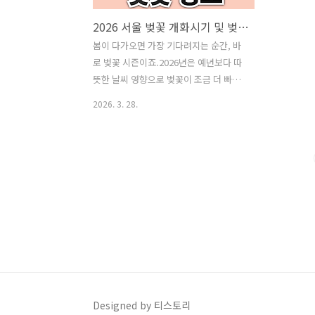
2026 서울 벚꽃 개화시기 및 벚꽃 명소 BEST 7 총정리
봄이 다가오면 가장 기다려지는 순간, 바
로 벚꽃 시즌이죠.2026년은 예년보다 따
뜻한 날씨 영향으로 벚꽃이 조금 더 빠르
게 개화할 것으로 예상됩니다.오늘은
2026. 3. 28.
2026 서울 벚꽃 개화시기 + 꼭 가봐야 할
명소 7곳을 한 번에 정리해 드릴게요! 📅
2026 서울 벚꽃 개화시기✔ 개화 예상 시
기👉 2026년 4월 1일 ~ 4월 4일 전후✔
만개(절정) 시기👉 2026년 4월 7일 ~ 4월
12일✔ 핵심 포인트개화 후 약 5~7일 뒤
가 가장 아름다운 시기평년보다 약 2~3일
빠른 개화 예상👉 📌 추천 방문 타이밍:
👉 4월 7일 ~ 4월 10일 사이가 BEST!
2026년 전국 벚꽃 개화시기 보러가기🌸
2026 서울 벚꽃 명소 BEST 7서울에는 벚
꽃 명소가 정말 많지만, 그중에서도 분위
Designed by 티스토리