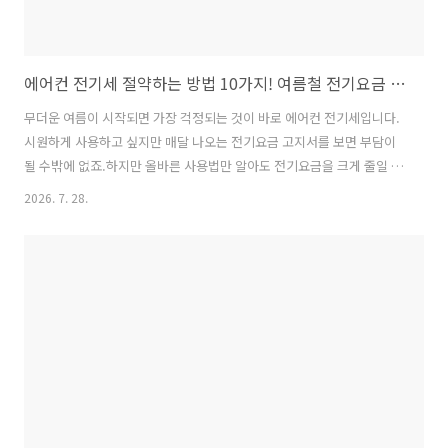
에어컨 전기세 절약하는 방법 10가지! 여름철 전기요금 최대 50% 절약하는 꿀팁
무더운 여름이 시작되면 가장 걱정되는 것이 바로 에어컨 전기세입니다.
시원하게 사용하고 싶지만 매달 나오는 전기요금 고지서를 보면 부담이
될 수밖에 없죠.하지만 올바른 사용법만 알아도 전기요금을 크게 줄일 수
있습니다. 오늘은 에어컨 전기세 절약하는 방법을 쉽고 자세하게 알려드
2026. 7. 28.
리겠습니다. 1. 처음에는 강풍으로 빠르게 실내를 시원하게 만들기많은
분들이 약풍으로 틀면 전기세가 절약된다고 생각합니다.하지만 실제로
는 처음 10~20분 정도는 강풍과 낮은 온도로 빠르게 냉방한 후 적정온도
로 유지하는 것이 더 효율적입니다.실내 온도가 목표 온도에 도달하면 에
어컨은 소비전력을 크게 줄이며 운전합니다.TIP처음 : 18~20℃이후 :
26~27℃ 유지2. 희망온도는 26~27℃로 설정하기여름철 적정 실내온도
는 **2..