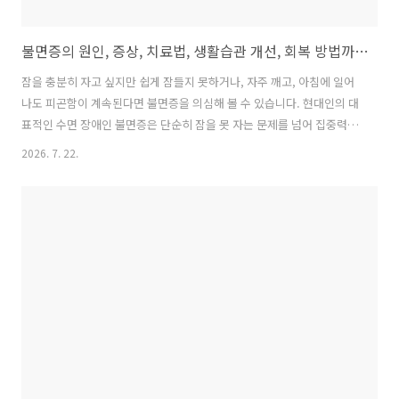
불면증의 원인, 증상, 치료법, 생활습관 개선, 회복 방법까지 총정리
잠을 충분히 자고 싶지만 쉽게 잠들지 못하거나, 자주 깨고, 아침에 일어
나도 피곤함이 계속된다면 불면증을 의심해 볼 수 있습니다. 현대인의 대
표적인 수면 장애인 불면증은 단순히 잠을 못 자는 문제를 넘어 집중력
저하, 면역력 감소, 우울감, 만성 피로 등 다양한 건강 문제를 유발할 수
2026. 7. 22.
있습니다.이번 글에서는 불면증의 원인, 증상, 치료법, 생활습관 개선 방
법, 그리고 빠르게 회복하는 방법까지 자세히 알아보겠습니다. 불면증이
란?불면증은 잠들기 어렵거나, 잠을 유지하지 못하거나, 너무 일찍 깨어
다시 잠들지 못하는 상태가 지속되는 수면장애입니다.다음과 같은 증상
이 일주일에 3회 이상, 3개월 이상 지속된다면 만성 불면증으로 진단될
수 있습니다.잠드는 데 30분 이상 걸린다.밤에 여러 번 깬다.새벽에 너무
일..