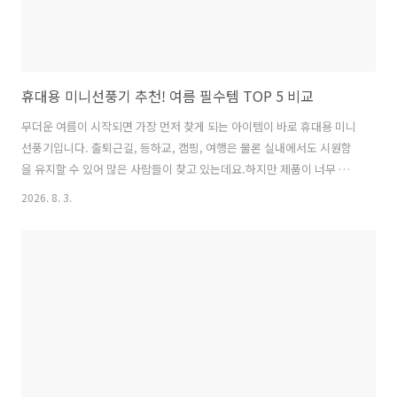
휴대용 미니선풍기 추천! 여름 필수템 TOP 5 비교
무더운 여름이 시작되면 가장 먼저 찾게 되는 아이템이 바로 휴대용 미니
선풍기입니다. 출퇴근길, 등하교, 캠핑, 여행은 물론 실내에서도 시원함
을 유지할 수 있어 많은 사람들이 찾고 있는데요.하지만 제품이 너무 많
아 어떤 제품을 선택해야 할지 고민된다면, 이번 글에서 휴대용 미니선풍
2026. 8. 3.
기 추천 제품과 선택 방법을 한 번에 알려드리겠습니다. 휴대용 미니선풍
기가 필요한 이유여름철 폭염이 길어지면서 휴대용 선풍기는 이제 선택
이 아닌 필수품이 되었습니다.대표적인 장점은 다음과 같습니다.언제 어
디서나 시원한 바람 제공USB-C 충전으로 편리한 사용가볍고 휴대성이
뛰어남손풍기 + 탁상용 겸용 가능저소음 제품은 사무실에서도 사용 가능
특히 최근 제품들은 단순 손풍기가 아니라 보조배터리 기능, LED 디스플
레이, 100단 풍속..