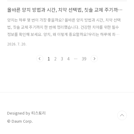
올바른 양치 방법과 시간, 치약 선택법, 칫솔 교체 주기까지 한 번에 정리
양치는 하루 몇 번이 가장 좋을까요? 올바른 양치 방법과 시간, 치약 선택
법, 칫솔 교체 주기까지 한 번에 정리했습니다. 건강한 치아를 위한 필수
정보를 확인해 보세요. 양치, 왜 이렇게 중요할까요?우리는 하루에 최소
2~3번 양치를 합니다. 하지만 매일 양치를 해도 충치나 잇몸병이 생기는
2026. 7. 20.
사람이 있습니다.그 이유는 단순합니다.양치를 하는 것과 제대로 하는 것
은 전혀 다른 이야기이기 때문입니다.입속에는 수억 마리의 세균이 존재
1
2
3
4
···
39
하며 음식물을 먹고 난 뒤에는 치아 표면에 치태(플라그)가 형성됩니다.
이 치태를 제대로 제거하지 못하면 충치와 잇몸질환의 원인이 됩니다.올
바른 양치 시간은 언제일까?많은 사람들이 식사 직후 바로 양치를 하는
것이 좋다고 생각합니다.하지만 상황에 따라 조금 다릅니다.가장 좋은 양
치 ..
Designed by 티스토리
© Daum Corp.